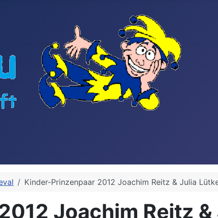
eval
Kinder-Prinzenpaar 2012 Joachim Reitz & Julia Lütk
2012 Joachim Reitz & 